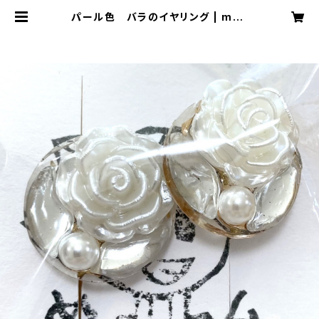
パール色 バラのイヤリング | meg
ufarm