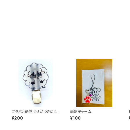
プラバン動物 くせがつきにくい
肉球チャーム
ピン
¥200
¥100